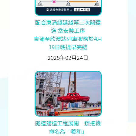
配合東涌綫延綫第二次關鍵
道 岔安裝工序
東涌至欣澳站列車服務於4月
19日晚提早完結
2025年02月24日
隧道建造工程展開 鑽挖機
命名為「羲和」