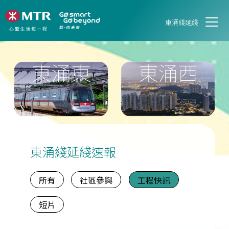
東涌綫延綫
東涌綫延綫速報
所有
社區參與
工程快訊
短片