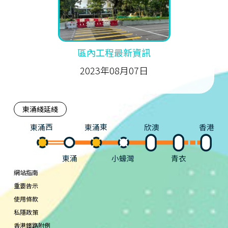
區內工程最新資訊
2023年08月07日
東涌綫延綫
東涌西
東涌東
欣澳
香港
東涌
小蠔灣
青衣
網站指南
重要告示
使用條款
私隱政策
香港鐵路附例