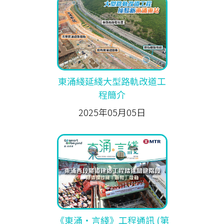
東涌綫延綫大型路軌改道工
程簡介
2025年05月05日
《東涌‧言綫》工程通訊 (第