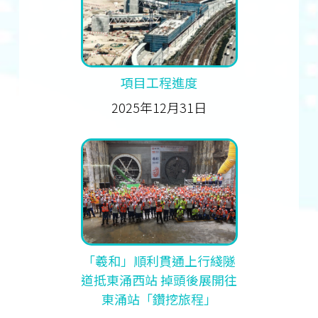
項目工程進度
2025年12月31日
「羲和」順利貫通上行綫隧
道抵東涌西站 掉頭後展開往
東涌站「鑽挖旅程」