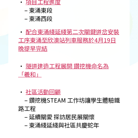
•
項目工程進度
– 東涌東段
– 東涌西段
•
配合東涌綫延綫第二次關鍵道岔安裝
工序東涌至欣澳站列車服務於4月19日
晚提早完結
•
隧道建造工程展開 鑽挖機命名為
「羲和」
•
社區活動回顧
– 鑽挖機STEAM 工作坊讓學生體驗鐵
路工程
– 延續關愛 探訪居民展關懷
– 東涌綫延綫與社區共慶蛇年