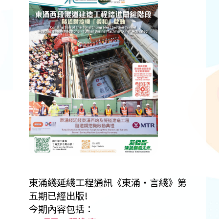
東涌綫延綫工程通訊《東涌‧言綫》第
五期已經出版!
今期內容包括：