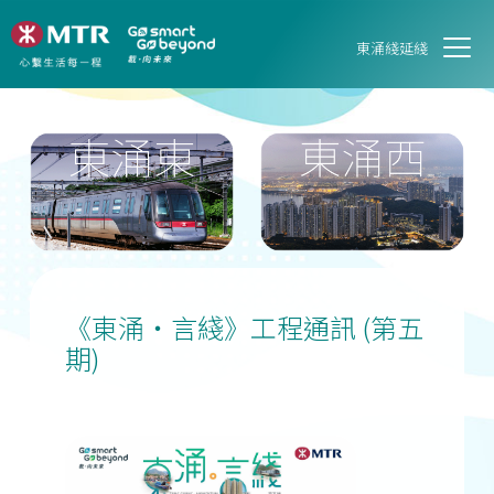
東涌綫延綫
《東涌‧言綫》工程通訊 (第五
期)