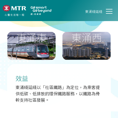
東涌綫延綫
效益
東涌綫延綫以「社區鐵路」為定位，為乘客提
供低碳、低排放的環保鐵路服務，以鐵路為骨
幹支持社區發展。