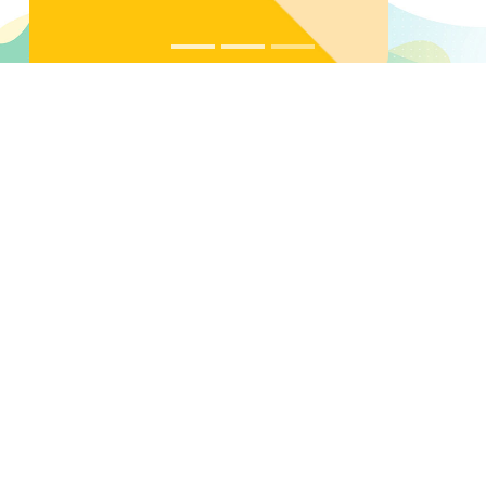
了解更多
東涌綫延綫
東涌西
東涌東
欣澳
香港
東涌
小蠔灣
青衣
網站指南
重要告示
使用條款
私隱政策
香港鐵路附例