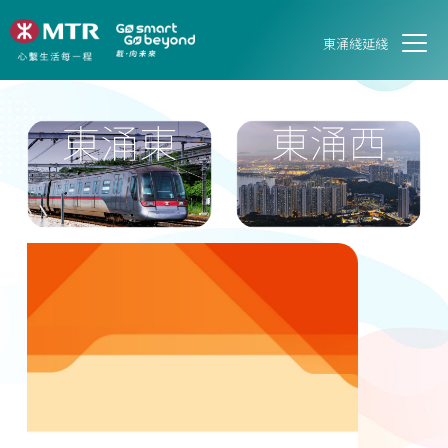
東涌綫延綫