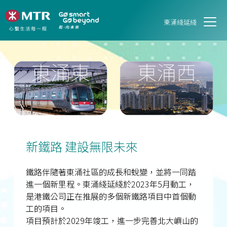
東涌綫延綫
新鐵路 建設無限未來
鐵路伴隨著東涌社區的成長和蛻變，並將一同踏
進一個新里程。東涌綫延綫於2023年5月動工，
是港鐵公司正在推展的多個新鐵路項目中首個動
工的項目。
項目預計於2029年竣工，進一步完善北大嶼山的