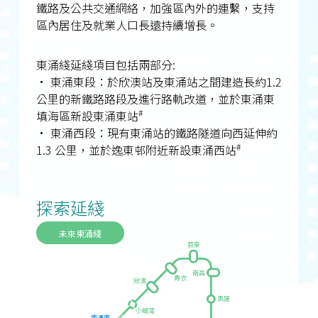
鐵路及公共交通網絡，加強區內外的連繫，支持
區內居住及就業人口長遠持續增長。
東涌綫延綫項目包括兩部分:
• 東涌東段：於欣澳站及東涌站之間建造長約1.2
公里的新鐵路路段及進行路軌改道，並於東涌東
#
填海區新設東涌東站
• 東涌西段：現有東涌站的鐵路隧道向西延伸約
#
1.3 公里，並於逸東邨附近新設東涌西站
探索延綫
未來東涌綫
荔景
南昌
青衣
欣澳
奧運
小蠔灣
東涌東