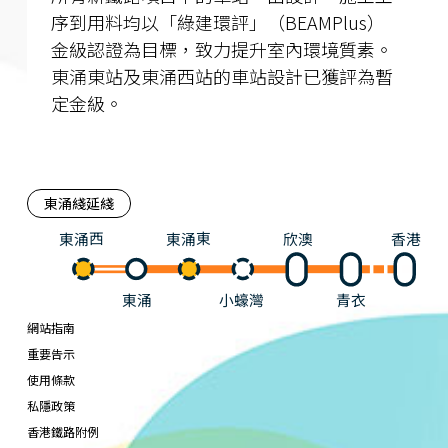
序到用料均以「綠建環評」（BEAMPlus）
金級認證為目標，致力提升室內環境質素。
東涌東站及東涌西站的車站設計已獲評為暫
定金級。
東涌綫延綫
東涌西
東涌東
欣澳
香港
東涌
小蠔灣
青衣
網站指南
重要告示
使用條款
私隱政策
香港鐵路附例