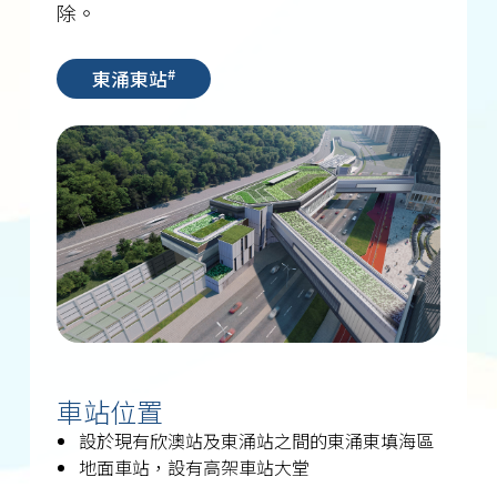
除。
#
東涌東站
車站位置
設於現有欣澳站及東涌站之間的東涌東填海區
地面車站，設有高架車站大堂