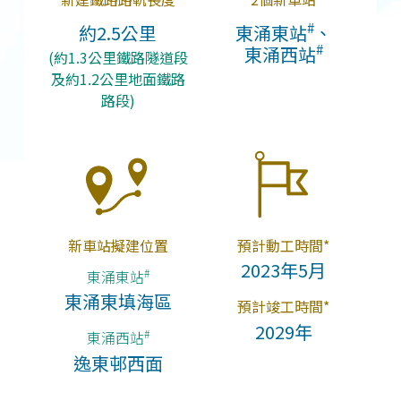
#
約2.5公里
東涌東站
、
#
東涌西站
(約1.3公里鐵路隧道段
及約1.2公里地面鐵路
路段)
新車站擬建位置
預計動工時間*
2023年5月
#
東涌東站
東涌東填海區
預計竣工時間*
2029年
#
東涌西站
逸東邨西面