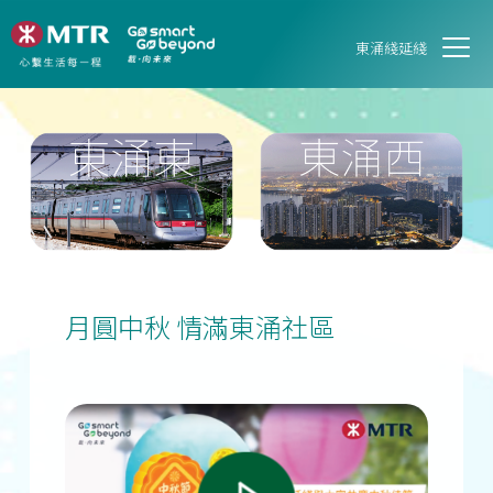
東涌綫延綫
月圓中秋 情滿東涌社區