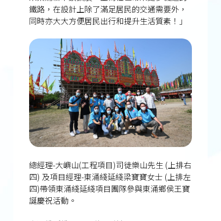
鐵路，在設計上除了滿足居民的交通需要外，
同時亦大大方便居民出行和提升生活質素！」
總經理-大嶼山(工程項目)司徒樂山先生 (上排右
四) 及項目經理-東涌綫延綫梁寶寶女士 (上排左
四)帶領東涌綫延綫項目團隊參與東涌鄉侯王寶
誕慶祝活動。