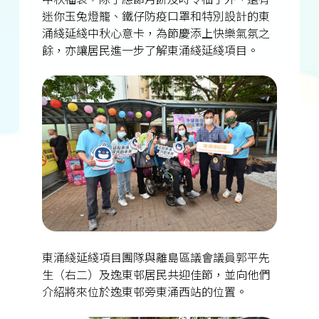
迷你玉兔燈籠、鐵仔防疫口罩和特別設計的東
涌綫延綫中秋心意卡，為節慶添上快樂氣氛之
餘，亦讓居民進一步了解東涌綫延綫項目。
東涌綫延綫項目團隊與離島區議會議員郭平先
生（右二）及逸東邨居民共迎佳節，並向他們
介紹將來位於逸東邨旁東涌西站的位置。