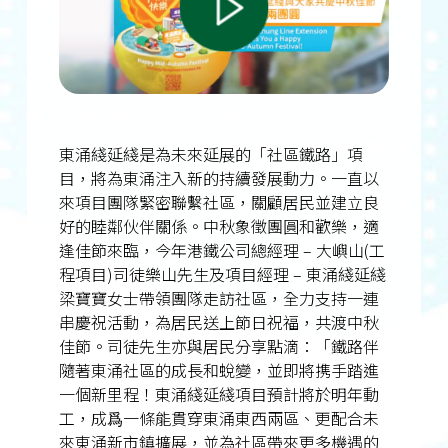
東涌綫延綫是為未來延展的「社區鐵路」項
目，將為東涌注入新的持續發展動力。一直以
來項目團隊緊密聯繫社區，關顧居民並建立良
好的睦鄰伙伴關係。中秋象徵團圓和歡樂，適
逢佳節來臨，今年港鐵公司總經理 – 大嶼山(工
程項目)司徒樂山先生及項目經理 – 東涌綫延綫
梁寶寶女士帶領團隊走訪社區，全力支持一連
串慶祝活動，為居民送上節日祝福，共渡中秋
佳節。司徒先生亦與居民分享點滴：「鐵路伴
隨著東涌社區的成長和蛻變，並即將携手踏進
一個新里程！東涌綫延綫項目預計將於明年動
工，成爲一條能貫穿東涌東西兩區、更配合未
來東涌新市鎮擴展，並為社區帶來更多機遇的