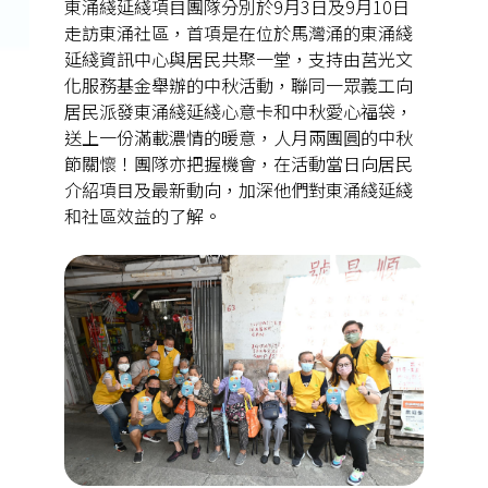
東涌綫延綫項目團隊分別於9月3日及9月10日
走訪東涌社區，首項是在位於馬灣涌的東涌綫
延綫資訊中心與居民共聚一堂，支持由莒光文
化服務基金舉辦的中秋活動，聯同一眾義工向
居民派發東涌綫延綫心意卡和中秋愛心福袋，
送上一份滿載濃情的暖意，人月兩團圓的中秋
節關懷！團隊亦把握機會，在活動當日向居民
介紹項目及最新動向，加深他們對東涌綫延綫
和社區效益的了解。