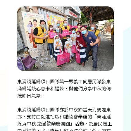
東涌綫延綫項目團隊與一眾義工向居民派發東
涌綫延綫心意卡和福袋，與他們分享中秋的傳
統節日氣氛！
東涌綫延綫項目團隊亦於中秋節當天到訪逸東
邨，支持由促進社區和諧協會舉辦的「東涌延
線賀中秋 逸滿歡樂慶團園」活動，為居民送上
中秋福袋，除了應節月餅及時令柚子外、還有