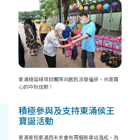
東涌綫延綫項目團隊向居民派發福袋，共渡窩
心的中秋佳節！
積極參與及支持東涌侯王
寶誕活動
東涌東和東涌西未來會有兩個新車站落成，為