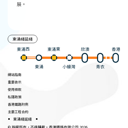
展。
東涌綫延綫
東涌西
東涌東
欣澳
香港
東涌
小蠔灣
青衣
網站指南
重要告示
使用條款
私隱政策
香港鐵路附例
主要工程合約
東涌綫延綫
© 版權所有，不得轉載。香港鐵路有限公司 2026