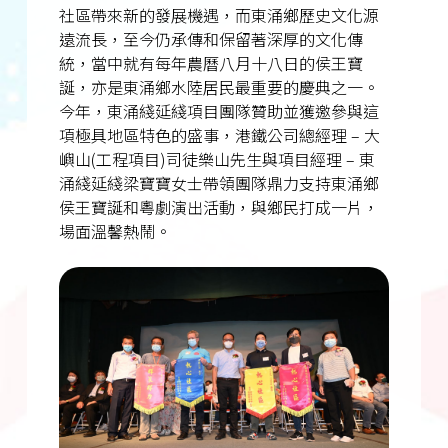
社區帶來新的發展機遇，而東涌鄉歷史文化源
遠流長，至今仍承傳和保留著深厚的文化傳
統，當中就有每年農曆八月十八日的侯王寶
誕，亦是東涌鄉水陸居民最重要的慶典之一。
今年，東涌綫延綫項目團隊贊助並獲邀參與這
項極具地區特色的盛事，港鐵公司總經理 – 大
嶼山(工程項目)司徒樂山先生與項目經理 – 東
涌綫延綫梁寶寶女士帶領團隊鼎力支持東涌鄉
侯王寶誕和粵劇演出活動，與鄉民打成一片，
場面溫馨熱鬧。