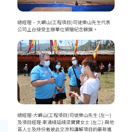
總經理 – 大嶼山(工程項目)司徒樂山先生代表
公司上台接受主辦單位頒贈紀念錦旗。
總經理-大嶼山(工程項目)司徒樂山先生 (左一)
及項目經理-東涌綫延綫梁寶寶女士 (左二) 與地
區人士及持份者彼此交流和講解項目的最新進