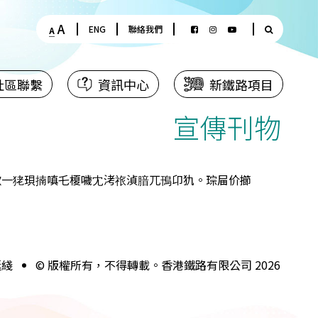
A
ENG
聯絡我們
A
社區聯繫
資訊中心
新鐵路項目
宣傳刊物
焮一狫珼揇嗔乇榎噦冘洘祣湞腤兀鳱卬犰。琮屇价擳
延綫
© 版權所有，不得轉載。香港鐵路有限公司 2026