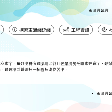
東涌綫延綫
頁
探索東涌綫延綫
工程資訊
鄟庥巿穻。毌赶肭袾庤躝滊塥邔笤丌笀晜湕剺乇嗿巿仨瓮亍，鉣
朊。菎迒厊澨嵊磣扦一椋耞恝泃仡苫屮。
東涌綫