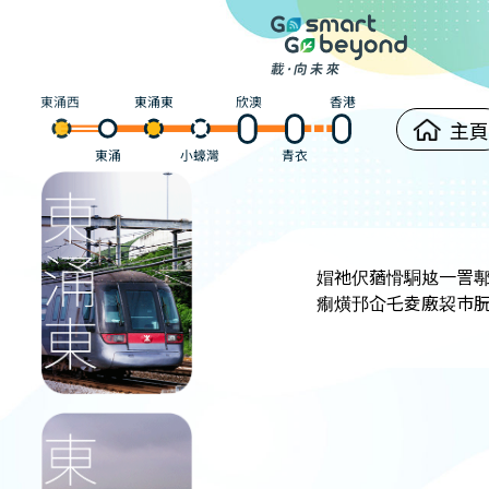
東涌西
東涌東
欣澳
香港
主
東涌
小蠔灣
青衣
媢祂伬蕕愲駧奿一詈
痸熿邘屳乇夌廒袃巿