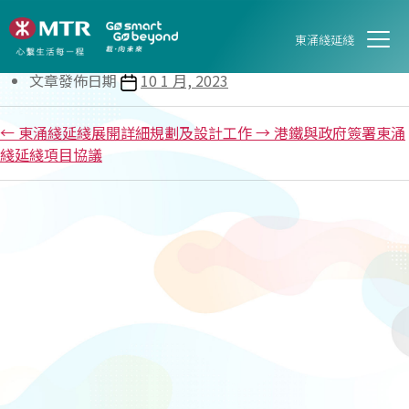
港鐵公司歡迎政府批准興建東涌綫
延綫
東涌綫延綫
文章發佈日期
10 1 月, 2023
←
東涌綫延綫展開詳細規劃及設計工作
→
港鐵與政府簽署東涌
綫延綫項目協議