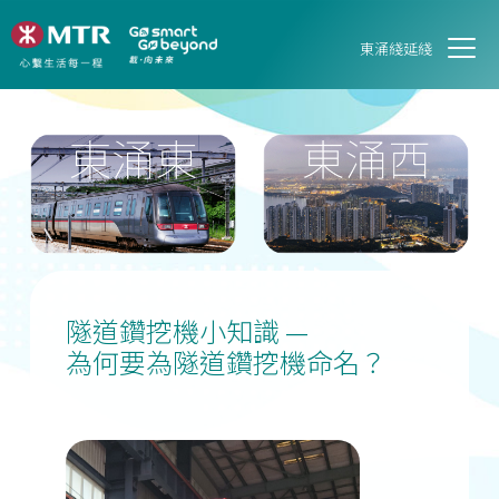
東涌綫延綫
隧道鑽挖機小知識 —
為何要為隧道鑽挖機命名？