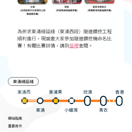
為祈求東涌綫延綫（東涌西段）隧道鑽挖工程
順利進行，現誠邀大家參加隧道鑽挖機命名比
賽！有關比賽詳情，請到
這裡
查閱。
東涌綫延綫
東涌西
東涌東
欣澳
香港
東涌
小蠔灣
青衣
網站指南
重要告示