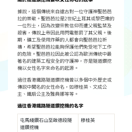
據說，這個傳統來自遠古對一位守護神聖芭芭
拉的崇敬。聖芭芭拉是2世紀土耳其或黎巴嫩的
一位烈士，因為改變宗教信仰而遭父親監禁及
殺害，傳說上帝因此用閃電懲罰了其父親。後
期，礦工及使用炸藥的人都會向聖芭芭拉祈
禱，希望聖芭芭拉能夠保護他們免受地下工作
的危險。聖芭芭拉因此被公認為歐洲傳統中最
著名的建築工程安全的守護神，亦是隧道鑽挖
機以女性名字來命名的起源。
過往香港鐵路隧道鑽挖機曾以多個中外歷史或
傳説中聞名的女性命名，如穆桂英、文成公
主、鐵扇公主及雅典娜等等。
過往香港鐵路隧道鑽挖機的名字
屯馬綫鑽石山至啟德段隧
穆桂英
道鑽挖機