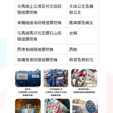
屯馬綫土瓜灣至何文田段
文成公主及鐵
隧道鑽挖機
扇公主
東鐵綫過海段隧道鑽挖機
雅典娜及織女
屯馬綫馬仔坑至鑽石山段
女媧
隧道鑽挖機
西港島綫隧道鑽挖機
西施
高鐵香港段隧道鑽挖機
昭君及樊梨花