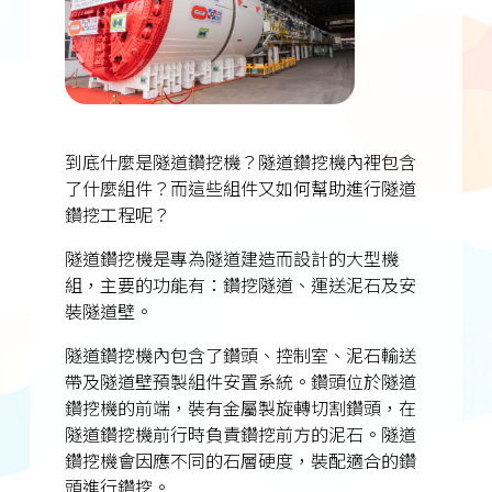
到底什麼是隧道鑽挖機？隧道鑽挖機內裡包含
了什麼組件？而這些組件又如何幫助進行隧道
鑽挖工程呢？
隧道鑽挖機是專為隧道建造而設計的大型機
組，主要的功能有：鑽挖隧道、運送泥石及安
裝隧道壁。
隧道鑽挖機內包含了鑽頭、控制室、泥石輸送
帶及隧道壁預製組件安置系統。鑽頭位於隧道
鑽挖機的前端，裝有金屬製旋轉切割鑽頭，在
隧道鑽挖機前行時負責鑽挖前方的泥石。隧道
鑽挖機會因應不同的石層硬度，裝配適合的鑽
頭進行鑽挖。