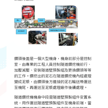
鑽頭後面是一個大型機身，機身前部分是控制
室，由專業的工程人員控制隧道鑽挖機前行、
加壓減壓、安裝隧道壁預製組及更換鑽頭等等
的工作。鑽挖出的泥石在隧道鑽挖機內經處理
變成泥漿，由鑽頭後方連接的泥石輸送帶運送
至機尾，再運送至泥漿處理廠作後續處理。
隧道鑽挖機機身中段是隧道壁預製組件安置系
統，用作運送隧道壁預製組件至機身前端，當