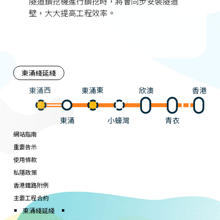
隧道鑽挖機進行鑽挖時，將會同步安裝隧道
壁，大大提高工程效率。
東涌綫延綫
東涌西
東涌東
欣澳
香港
東涌
小蠔灣
青衣
網站指南
重要告示
使用條款
私隱政策
香港鐵路附例
主要工程合約
東涌綫延綫